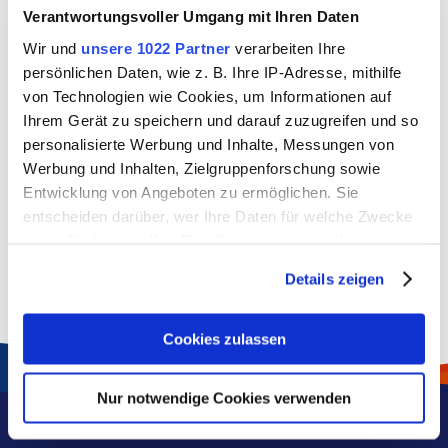
Verantwortungsvoller Umgang mit Ihren Daten
Team ÖPNV
Wir und
unsere 1022 Partner
verarbeiten Ihre
Gerne beantworten wir Ihre Fragen.
persönlichen Daten, wie z. B. Ihre IP-Adresse, mithilfe
von Technologien wie Cookies, um Informationen auf
Ihrem Gerät zu speichern und darauf zuzugreifen und so
05202 4909-725
personalisierte Werbung und Inhalte, Messungen von
E-Mail schreiben
Werbung und Inhalten, Zielgruppenforschung sowie
Entwicklung von Angeboten zu ermöglichen. Sie
entscheiden darüber, wer Ihre Daten für welche Zwecke
nutzt. Sie können Ihre Einwilligung jederzeit über die
Cookie-Erklärung oder durch Klicken auf das Privacy
Details zeigen
Trigger Symbol ändern oder widerrufen
Wenn Sie es erlauben, würden wir auch gerne:
Cookies zulassen
Informationen über Ihre geografische Lage erfassen,
welche bis auf einige Meter genau sein können
Nur notwendige Cookies verwenden
Ihr Gerät durch aktives Scannen nach bestimmten
Service & Kontakt
Merkmalen (Fingerprinting) identifizieren