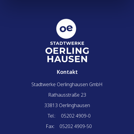
Erfahren Sie mehr darüber, wie Ihre persönlichen Daten
verarbeitet werden, und legen Sie Ihre Präferenzen im
Abschnitt Einzelheiten
fest.
Wir verwenden Cookies, um Inhalte und Anzeigen zu
personalisieren, Funktionen für soziale Medien anbieten
zu können und die Zugriffe auf unsere Website zu
analysieren. Außerdem geben wir Informationen zu Ihrer
Verwendung unserer Website an unsere Partner für
soziale Medien, Werbung und Analysen weiter. Unsere
Kontakt
Partner führen diese Informationen möglicherweise mit
weiteren Daten zusammen, die Sie ihnen bereitgestellt
Stadtwerke Oerlinghausen GmbH
haben oder die sie im Rahmen Ihrer Nutzung der Dienste
Rathausstraße 23
gesammelt haben. Sie geben Einwilligung zu unseren
33813 Oerlinghausen
Cookies, wenn Sie unsere Webseite weiterhin nutzen.
Tel.:
05202 4909-0
Fax:
05202 4909-50