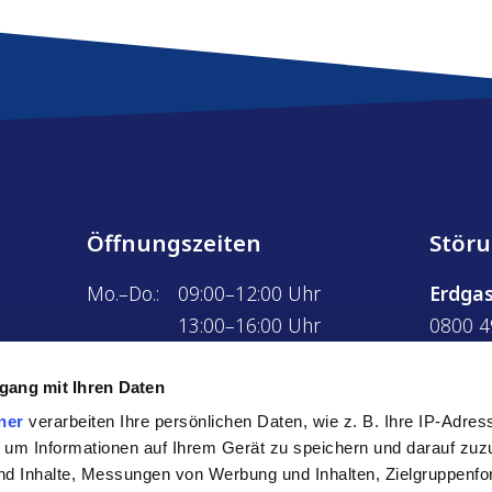
Öffnungszeiten
Stör
Mo.–Do.:
09:00–12:00 Uhr
Erdga
13:00–16:00 Uhr
0800 4
Fr.:
09:00–12:00 Uhr
Strom
gang mit Ihren Daten
0800 4
ner
verarbeiten Ihre persönlichen Daten, wie z. B. Ihre IP-Adress
Wärm
 um Informationen auf Ihrem Gerät zu speichern und darauf zuz
0800 4
nd Inhalte, Messungen von Werbung und Inhalten, Zielgruppenf