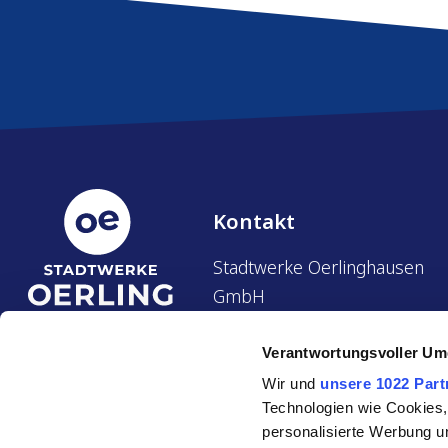
Service & Kontakt
Kontakt
Stadtwerke Oerlinghausen
GmbH
Rathausstraße 23
Verantwortungsvoller Um
33813 Oerlinghausen
Wir und
unsere 1022 Part
Tel.:
05202 4909-0
Technologien wie Cookies,
personalisierte Werbung u
Fax:
05202 4909-50