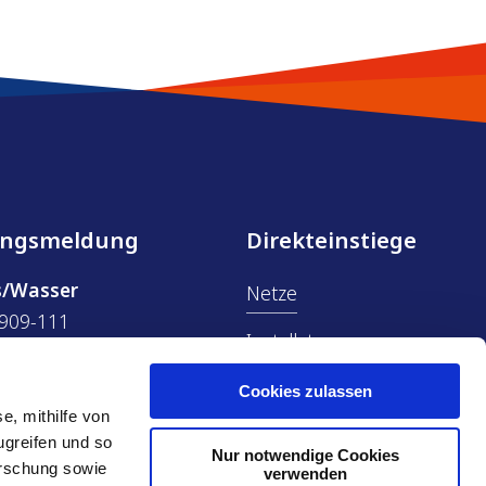
ungsmeldung
Direkteinstiege
s/Wasser
Netze
909-111
Installateure
ÖPNV
909-222
Cookies zulassen
e, mithilfe von
e
Aktuelle Baustellen
ugreifen und so
Nur notwendige Cookies
909-333
orschung sowie
verwenden
Zählerstand übermitteln