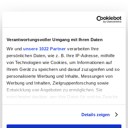
Verantwortungsvoller Umgang mit Ihren Daten
Wir und
unsere 1022 Partner
verarbeiten Ihre
persönlichen Daten, wie z. B. Ihre IP-Adresse, mithilfe
von Technologien wie Cookies, um Informationen auf
Ihrem Gerät zu speichern und darauf zuzugreifen und so
personalisierte Werbung und Inhalte, Messungen von
Werbung und Inhalten, Zielgruppenforschung sowie
Entwicklung von Angeboten zu ermöglichen. Sie
Team Stromnetz
entscheiden darüber, wer Ihre Daten für welche Zwecke
Wir beraten Sie gerne.
nutzt. Sie können Ihre Einwilligung jederzeit über die
Cookie-Erklärung oder durch Klicken auf das Privacy
Details zeigen
05202 4909-727
Trigger Symbol ändern oder widerrufen