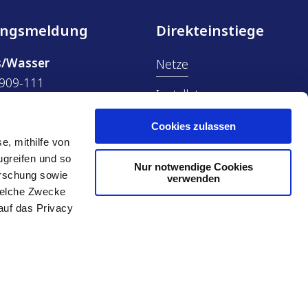
ungsmeldung
Direkteinstiege
s/Wasser
Netze
909-111
Installateure
ÖPNV
909-222
Cookies zulassen
e, mithilfe von
e
Aktuelle Baustellen
ugreifen und so
Nur notwendige Cookies
909-333
orschung sowie
verwenden
Zählerstand übermitteln
welche Zwecke
ser
 auf das Privacy
909-444
u sein können
hlichtung
Sitemap
ieren