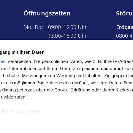
Öffnungszeiten
Stör
Mo.–Do.:
09:00–12:00 Uhr
Erdga
13:00–16:00 Uhr
0800 4
Fr.:
09:00–12:00 Uhr
Strom
gang mit Ihren Daten
0800 4
ner
verarbeiten Ihre persönlichen Daten, wie z. B. Ihre IP-Adress
Wärm
 um Informationen auf Ihrem Gerät zu speichern und darauf zuz
0800 4
nd Inhalte, Messungen von Werbung und Inhalten, Zielgruppenf
 zu ermöglichen. Sie entscheiden darüber, wer Ihre Daten für 
Abwas
willigung jederzeit über die Cookie-Erklärung oder durch Klicken
0800 4
r widerrufen
den wir auch gerne:
re geografische Lage erfassen, welche bis auf einige Meter gena
schutz
Datenschutz OerliLadeApp
Barrierefreiheit
Streitsc
es Scannen nach bestimmten Merkmalen (Fingerprinting) identifiz