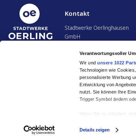
Kontakt
Stadtwerke Oerlinghausen
GmbH
Rathausstraße 23
Verantwortungsvoller Um
33813 Oerlinghausen
Wir und
unsere 1022 Part
Tel.:
05202 4909-0
Technologien wie Cookies,
personalisierte Werbung u
Fax:
05202 4909-50
Entwicklung von Angeboten
nutzt. Sie können Ihre Ein
info@sw-oe.de
Trigger Symbol ändern ode
Wenn Sie es erlauben, wür
Informationen über Ih
Impressum
Daten
© 2026 Stadtwerke Oerlinghausen
Ihr Gerät durch aktiv
Details zeigen