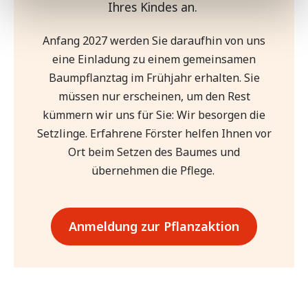
Ihres Kindes an.
Erfahren Sie mehr darüber, wie Ihre persönlichen Daten
verarbeitet werden, und legen Sie Ihre Präferenzen im
Anfang 2027 werden Sie daraufhin von uns
Abschnitt Einzelheiten
fest.
eine Einladung zu einem gemeinsamen
Wir verwenden Cookies, um Inhalte und Anzeigen zu
Baumpflanztag im Frühjahr erhalten. Sie
personalisieren, Funktionen für soziale Medien anbieten
müssen nur erscheinen, um den Rest
zu können und die Zugriffe auf unsere Website zu
kümmern wir uns für Sie: Wir besorgen die
analysieren. Außerdem geben wir Informationen zu Ihrer
Setzlinge. Erfahrene Förster helfen Ihnen vor
Verwendung unserer Website an unsere Partner für
Ort beim Setzen des Baumes und
soziale Medien, Werbung und Analysen weiter. Unsere
übernehmen die Pflege.
Partner führen diese Informationen möglicherweise mit
weiteren Daten zusammen, die Sie ihnen bereitgestellt
haben oder die sie im Rahmen Ihrer Nutzung der Dienste
gesammelt haben. Sie geben Einwilligung zu unseren
Anmeldung zur Pflanzaktion
Cookies, wenn Sie unsere Webseite weiterhin nutzen.