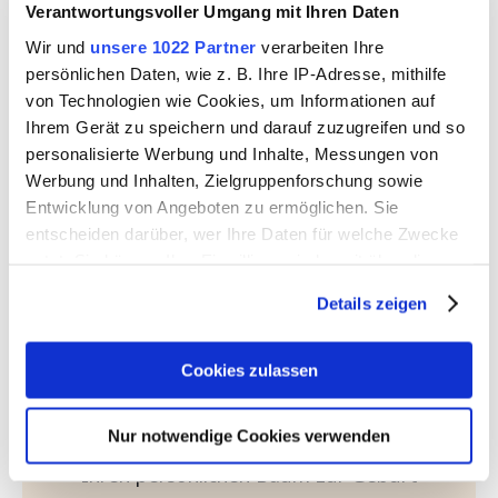
Verantwortungsvoller Umgang mit Ihren Daten
Wir und
unsere 1022 Partner
verarbeiten Ihre
persönlichen Daten, wie z. B. Ihre IP-Adresse, mithilfe
von Technologien wie Cookies, um Informationen auf
Ihrem Gerät zu speichern und darauf zuzugreifen und so
personalisierte Werbung und Inhalte, Messungen von
Werbung und Inhalten, Zielgruppenforschung sowie
Entwicklung von Angeboten zu ermöglichen. Sie
Bergstadtkinder 2026:
entscheiden darüber, wer Ihre Daten für welche Zwecke
nutzt. Sie können Ihre Einwilligung jederzeit über die
Jetzt anmelden!
Cookie-Erklärung oder durch Klicken auf das Privacy
Details zeigen
Trigger Symbol ändern oder widerrufen
Sie haben Lust, eine neue
Wenn Sie es erlauben, würden wir auch gerne:
Familientradition zu starten und den
Cookies zulassen
Informationen über Ihre geografische Lage erfassen,
Lebensbaum für Ihr Kind selbst zu
welche bis auf einige Meter genau sein können
Nur notwendige Cookies verwenden
pflanzen? Dann melden Sie sich jetzt für
Ihr Gerät durch aktives Scannen nach bestimmten
Ihren persönlichen Baum zur Geburt
Merkmalen (Fingerprinting) identifizieren