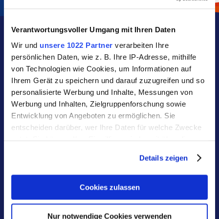
Verantwortungsvoller Umgang mit Ihren Daten
Service & Kontakt
Wir und
unsere 1022 Partner
verarbeiten Ihre
persönlichen Daten, wie z. B. Ihre IP-Adresse, mithilfe
von Technologien wie Cookies, um Informationen auf
Ihrem Gerät zu speichern und darauf zuzugreifen und so
personalisierte Werbung und Inhalte, Messungen von
Werbung und Inhalten, Zielgruppenforschung sowie
Entwicklung von Angeboten zu ermöglichen. Sie
entscheiden darüber, wer Ihre Daten für welche Zwecke
nutzt. Sie können Ihre Einwilligung jederzeit über die
Cookie-Erklärung oder durch Klicken auf das Privacy
Details zeigen
Kontakt
Trigger Symbol ändern oder widerrufen
Stadtwerke Oerlinghausen GmbH
Wenn Sie es erlauben, würden wir auch gerne:
Cookies zulassen
Rathausstraße 23
Informationen über Ihre geografische Lage erfassen,
welche bis auf einige Meter genau sein können
33813 Oerlinghausen
Nur notwendige Cookies verwenden