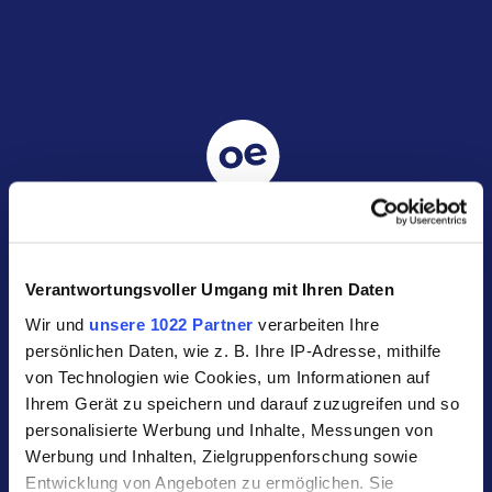
Service & Kontakt
Verantwortungsvoller Umgang mit Ihren Daten
Kontakt
Wir und
unsere 1022 Partner
verarbeiten Ihre
persönlichen Daten, wie z. B. Ihre IP-Adresse, mithilfe
Stadtwerke Oerlinghausen GmbH
von Technologien wie Cookies, um Informationen auf
Rathausstraße 23
Ihrem Gerät zu speichern und darauf zuzugreifen und so
personalisierte Werbung und Inhalte, Messungen von
33813 Oerlinghausen
Werbung und Inhalten, Zielgruppenforschung sowie
Tel.:
05202 4909-0
Entwicklung von Angeboten zu ermöglichen. Sie