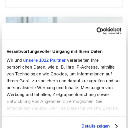
Verantwortungsvoller Umgang mit Ihren Daten
Wir und
unsere 1022 Partner
verarbeiten Ihre
persönlichen Daten, wie z. B. Ihre IP-Adresse, mithilfe
von Technologien wie Cookies, um Informationen auf
Porträt
Ihrem Gerät zu speichern und darauf zuzugreifen und so
personalisierte Werbung und Inhalte, Messungen von
Zwischen Tradition und
Werbung und Inhalten, Zielgruppenforschung sowie
Entwicklung von Angeboten zu ermöglichen. Sie
Transformation
entscheiden darüber, wer Ihre Daten für welche Zwecke
Vorwort des Geschäftsführers Michael Benneker
nutzt. Sie können Ihre Einwilligung jederzeit über die
zum 125-jährigen Jubiläum
Cookie-Erklärung oder durch Klicken auf das Privacy
Details zeigen