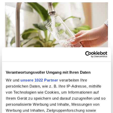
Verantwortungsvoller Umgang mit Ihren Daten
NEWS | 14.08.2025
Wir und
unsere 1022 Partner
verarbeiten Ihre
Entwarnung: Keine Keime
persönlichen Daten, wie z. B. Ihre IP-Adresse, mithilfe
nachweisbar
von Technologien wie Cookies, um Informationen auf
Ihrem Gerät zu speichern und darauf zuzugreifen und so
In Abstimmung mit dem zuständigen
personalisierte Werbung und Inhalte, Messungen von
Gesundheitsamt wird das vorsorglich
Werbung und Inhalten, Zielgruppenforschung sowie