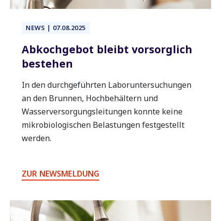
analysieren. Außerdem geben wir Informationen zu Ihrer
Verwendung unserer Website an unsere Partner für
soziale Medien, Werbung und Analysen weiter. Unsere
NEWS | 07.08.2025
Partner führen diese Informationen möglicherweise mit
Abkochgebot bleibt vorsorglich
weiteren Daten zusammen, die Sie ihnen bereitgestellt
bestehen
haben oder die sie im Rahmen Ihrer Nutzung der Dienste
gesammelt haben. Sie geben Einwilligung zu unseren
In den durchgeführten Laboruntersuchungen
Cookies, wenn Sie unsere Webseite weiterhin nutzen.
an den Brunnen, Hochbehältern und
Wasserversorgungsleitungen konnte keine
mikrobiologischen Belastungen festgestellt
werden.
ZUR NEWSMELDUNG