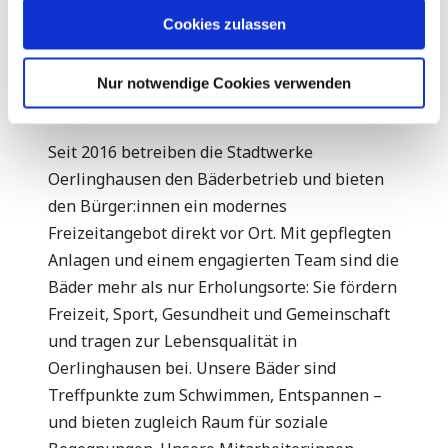
Zeit mit meiner Familie verbringen
Wenn Sie es erlauben, würden wir auch gerne:
Cookies zulassen
und Arminia Bielefeld supporten
Informationen über Ihre geografische Lage erfassen,
sowie Gaming und Musik.
welche bis auf einige Meter genau sein können
Nur notwendige Cookies verwenden
Ihr Gerät durch aktives Scannen nach bestimmten
Merkmalen (Fingerprinting) identifizieren
Erfahren Sie mehr darüber, wie Ihre persönlichen Daten
Seit 2016 betreiben die Stadtwerke
verarbeitet werden, und legen Sie Ihre Präferenzen im
Oerlinghausen den Bäderbetrieb und bieten
Abschnitt Einzelheiten
fest.
den Bürger:innen ein modernes
Freizeitangebot direkt vor Ort. Mit gepflegten
Wir verwenden Cookies, um Inhalte und Anzeigen zu
Anlagen und einem engagierten Team sind die
personalisieren, Funktionen für soziale Medien anbieten
Bäder mehr als nur Erholungsorte: Sie fördern
zu können und die Zugriffe auf unsere Website zu
Freizeit, Sport, Gesundheit und Gemeinschaft
analysieren. Außerdem geben wir Informationen zu Ihrer
und tragen zur Lebensqualität in
Verwendung unserer Website an unsere Partner für
soziale Medien, Werbung und Analysen weiter. Unsere
Oerlinghausen bei. Unsere Bäder sind
Partner führen diese Informationen möglicherweise mit
Treffpunkte zum Schwimmen, Entspannen –
weiteren Daten zusammen, die Sie ihnen bereitgestellt
und bieten zugleich Raum für soziale
haben oder die sie im Rahmen Ihrer Nutzung der Dienste