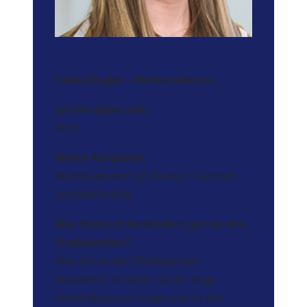
Tabea Engler - Werkstudentin
Ich bin dabei seit:
2023
Meine Aufgaben:
Werkstudentin im Bereich Vertrieb
und Marketing
Was finde ich besonders gut an den
Stadtwerken?
Was ich an den Stadtwerken
besonders schätze, ist die enge
Verbindung zur Stadt und zu den