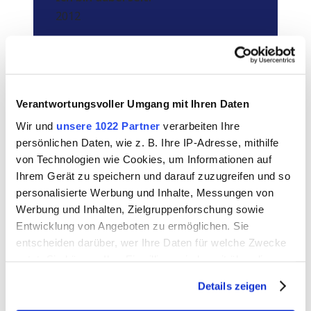
2012
Meine Aufgaben:
Ich arbeite in der kaufmännischen
Sachbearbeitung für den Bereich
Abwasserwerk. Außerdem pflege ich
Verantwortungsvoller Umgang mit Ihren Daten
z. B. unser internes
Wir und
unsere 1022 Partner
verarbeiten Ihre
Zeiterfassungssystem.
persönlichen Daten, wie z. B. Ihre IP-Adresse, mithilfe
von Technologien wie Cookies, um Informationen auf
Was finde ich besonders gut an den
Ihrem Gerät zu speichern und darauf zuzugreifen und so
Stadtwerken?
personalisierte Werbung und Inhalte, Messungen von
Ich erhalte tagtäglich spannende
Werbung und Inhalten, Zielgruppenforschung sowie
Einblicke in viele wichtige Bereiche
Entwicklung von Angeboten zu ermöglichen. Sie
entscheiden darüber, wer Ihre Daten für welche Zwecke
des Lebens (Strom, Wärme, Abwasser,
nutzt. Sie können Ihre Einwilligung jederzeit über die
Bäderbetriebe, ÖPNV, etc.)
Cookie-Erklärung oder durch Klicken auf das Privacy
Details zeigen
Meine Hobbys:
Trigger Symbol ändern oder widerrufen