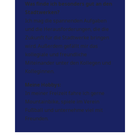
Was finde ich besonders gut an den
Stadtwerken?
Ich mag die spannenden Aufgaben
und die Herausforderungen, die die
Zukunft für die Stadtwerke bringen
wird. Außerdem gefällt mir das
kollegiale und freundliche
Miteinander unter den Kollegen und
Kolleginnen.
Meine Hobbys:
In meiner Freizeit fahre ich gerne
Mountainbike, spiele im Verein
Fußball und unternehme viel mit
Freunden.