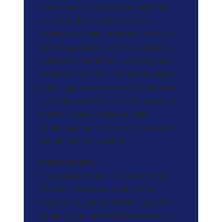
Menschen, die hier leben. Man hat
das Gefühl, wirklich etwas zu
bewegen, da die Projekte direkt die
Lebensqualität vor Ort verbessern.
Außerdem gefällt mir, wie offen das
Arbeitsumfeld ist – man kann Ideen
einbringen und merkt, dass die Arbeit
geschätzt wird. Es ist motivierend, in
einem Team zu arbeiten, das
gemeinsam an konkreten Lösungen
für die Region arbeitet.
Meine Hobbys:
Ein großes Hobby ist für mich das
Theater, das einen großen Teil
meiner Freizeit einnimmt. Seit 2014
spiele ich an der Freilichtbühne in