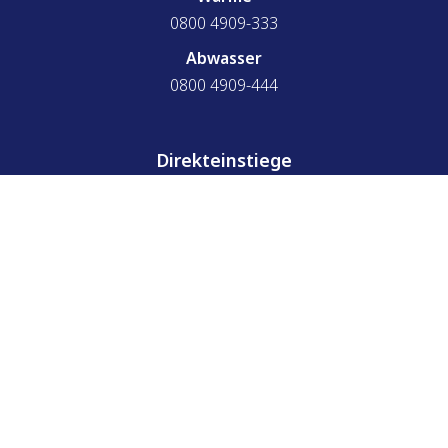
0800 4909-333
Abwasser
0800 4909-444
Direkteinstiege
Netze
Installateure
ÖPNV
Zählerstand übermitteln
© 2026 Stadtwerke Oerlinghausen