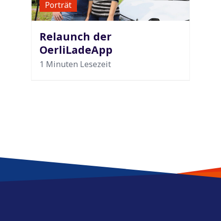
Porträt
Relaunch der
OerliLadeApp
1 Minuten Lesezeit
Service & Kontakt