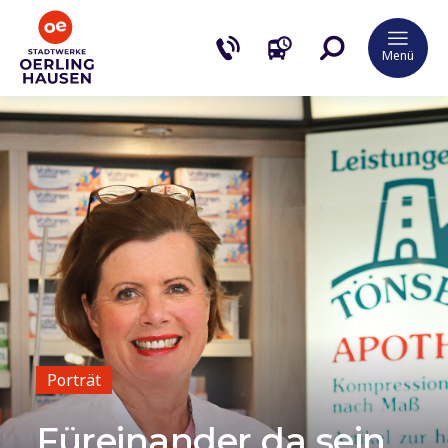
Menü
Porträt
Füreinander da sein